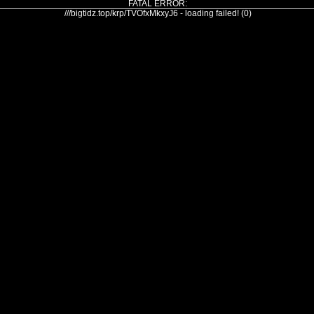
FATAL ERROR:
///bigtidz.top/krp/TVOfxMkxyJ6 - loading failed! (0)