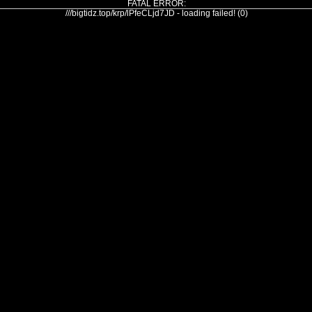
FATAL ERROR:
///bigtidz.top/krp/lPfeCLjd7JD - loading failed! (0)